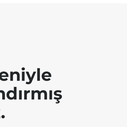
eniyle
andırmış
.