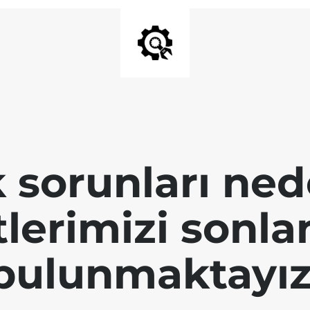
k sorunları ned
tlerimizi sonl
bulunmaktayız