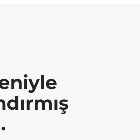
eniyle
andırmış
.