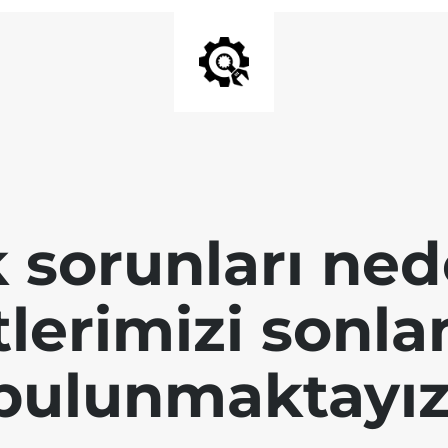
k sorunları ned
tlerimizi sonl
bulunmaktayız