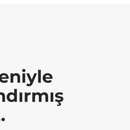
eniyle
andırmış
.