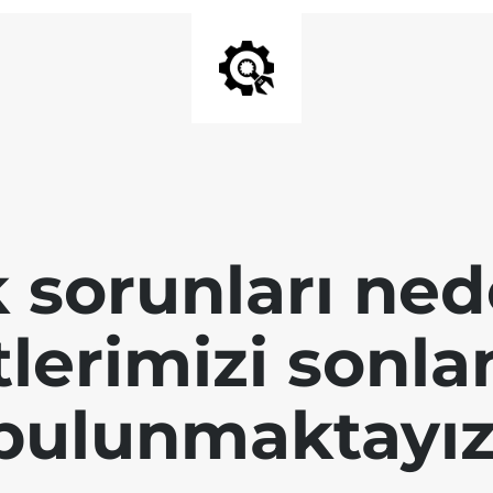
k sorunları ned
tlerimizi sonl
bulunmaktayız