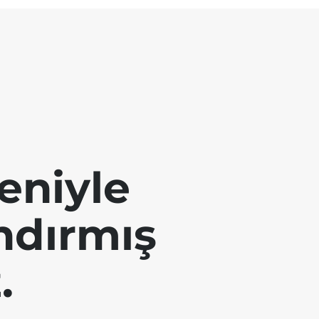
eniyle
andırmış
.