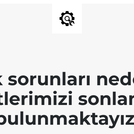
k sorunları ned
tlerimizi sonl
bulunmaktayız