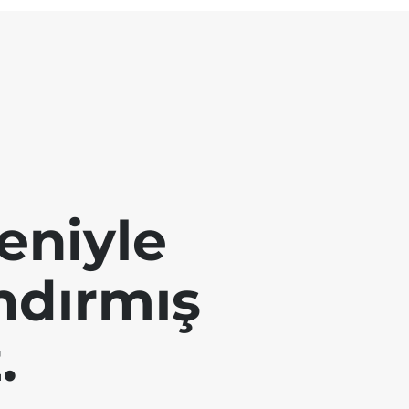
eniyle
andırmış
.