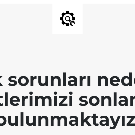
k sorunları ned
tlerimizi sonl
bulunmaktayız