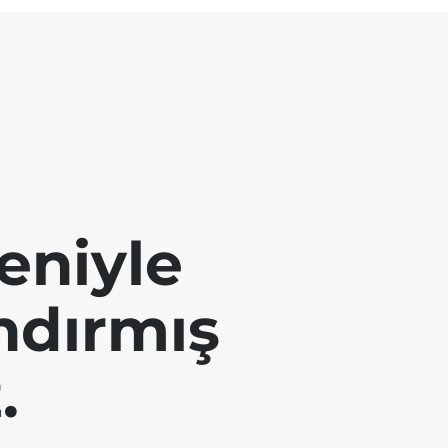
eniyle
andırmış
.