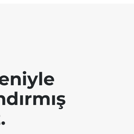
eniyle
andırmış
.