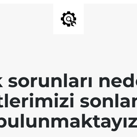
k sorunları ned
tlerimizi sonl
bulunmaktayız