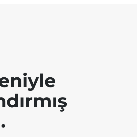
eniyle
andırmış
.