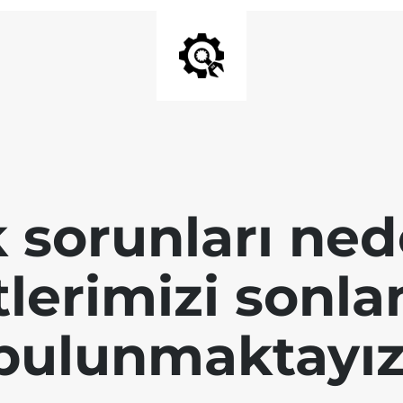
k sorunları ned
tlerimizi sonl
bulunmaktayız